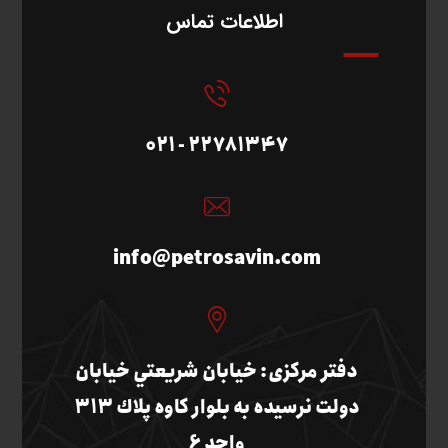
اطلاعات تماس
22781347 - 021
info@petrosavin.com
دفتر مرکزی: خيابان شريعتي خيابان
دولت نرسيده به بلوار كاوه پلاك 313
واحد 6