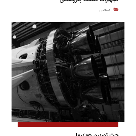
صنعتی
جت توربین هواپیما