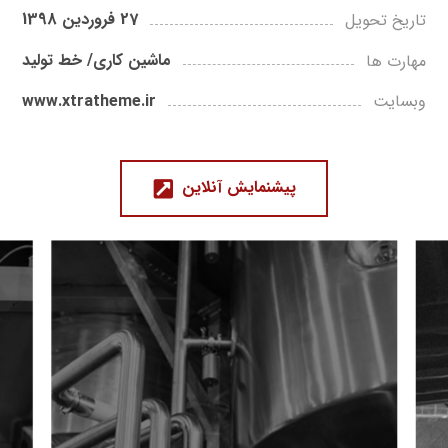
27 فروردین 1398
تاریخ تحویل
ماشین کاری/ خط تولید
مهارت ها
www.xtratheme.ir
وبسایت
پیشنمایش آنلاین