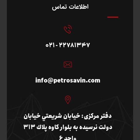
اطلاعات تماس
22781347 - 021
info@petrosavin.com
دفتر مرکزی: خيابان شريعتي خيابان
دولت نرسيده به بلوار كاوه پلاك 313
واحد 6