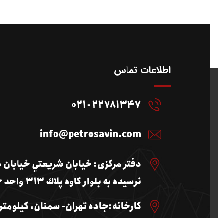
اطلاعات تماس
22781347 - 021
info@petrosavin.com
دفتر مرکزی: خيابان شريعتي خيابان 
نرسيده به بلوار كاوه پلاك 313 واحد 6