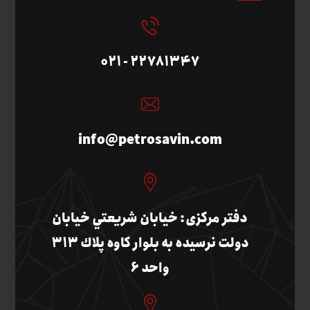
22781347 - 021
info@petrosavin.com
دفتر مرکزی: خيابان شريعتي خيابان
دولت نرسيده به بلوار كاوه پلاك 313
واحد 6