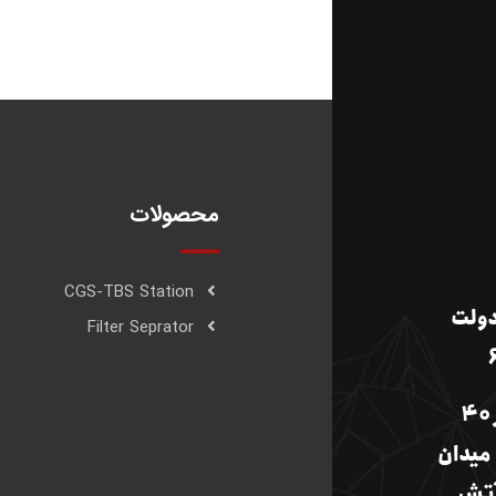
محصولات
CGS-TBS Station
دولت
Filter Seprator
کارخانه:جاده تهران- سمنان، کیلومتر 40
میدان
ت 4، جنب آتش