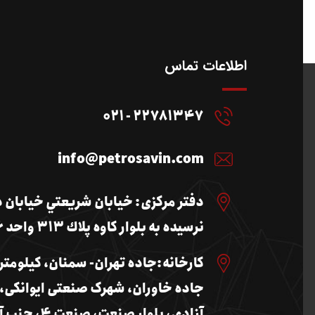
اطلاعات تماس
22781347 - 021
info@petrosavin.com
دفتر مرکزی: خيابان شريعتي خيابان 
نرسيده به بلوار كاوه پلاك 313 واحد 6
جاده خاوران، شهرک صنعتی ایوانکی، 
آزادی، بلوار صنعت، صنع