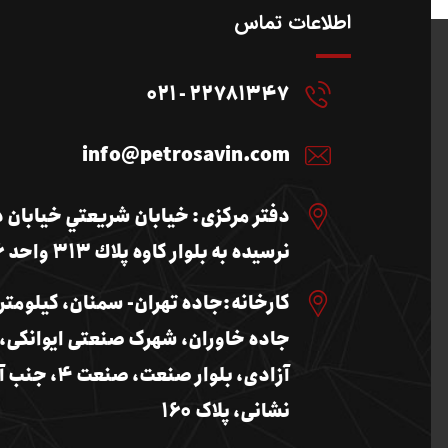
اطلاعات تماس
22781347 - 021
info@petrosavin.com
دفتر مرکزی: خيابان شريعتي خيابان 
نرسيده به بلوار كاوه پلاك 313 واحد 6
جاده خاوران، شهرک صنعتی ایوانکی، 
آزادی، بلوار صنعت، صنع
نشانی، پلاک 160