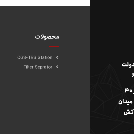
محصولات
CGS-TBS Station
دولت
Filter Seprator
کارخانه:جاده تهران- سمنان، کیلومتر 40
میدان
ت 4، جنب آتش